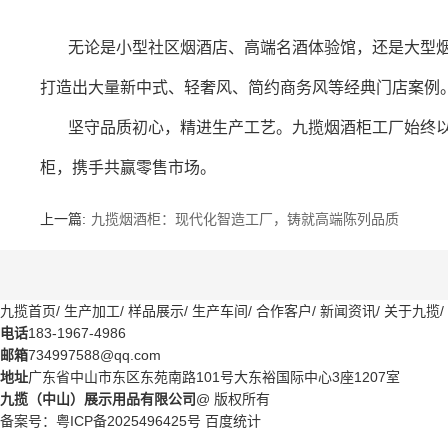
无论是小型社区烟酒店、高端名酒体验馆，还是大型
打造出大量新中式、轻奢风、简约商务风等经典门店案例
坚守品质初心，精进生产工艺。九揽烟酒柜工厂始终
柜，携手共赢零售市场。
上一篇:
九揽烟酒柜：现代化智造工厂，铸就高端陈列品质
九揽首页
/
生产加工
/
样品展示
/
生产车间
/
合作客户
/
新闻资讯
/
关于九揽
/
电话
183-1967-4986
邮箱
734997588@qq.com
地址
广东省中山市东区东苑南路101号大东裕国际中心3座1207室
九揽（中山）展示用品有限公司
@ 版权所有
备案号：
粤ICP备2025496425号
百度统计