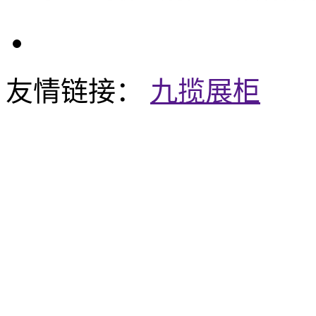
友情链接：
九揽展柜