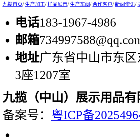
九揽首页
/
生产加工
/
样品展示
/
生产车间
/
合作客户
/
新闻资讯
/
电话
183-1967-4986
邮箱
734997588@qq.co
地址
广东省中山市东区
3座1207室
九揽（中山）展示用品有
备案号：
粤ICP备2025496